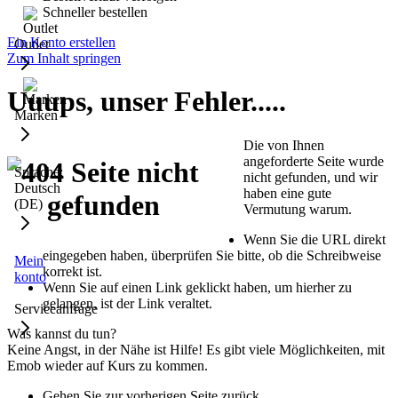
Schneller bestellen
Ein Konto erstellen
Outlet
Zum Inhalt springen
Uuups, unser Fehler.....
Marken
Die von Ihnen
angeforderte Seite wurde
Sprache:
nicht gefunden, und wir
Deutsch
haben eine gute
(DE)
Vermutung warum.
Wenn Sie die URL direkt
eingegeben haben, überprüfen Sie bitte, ob die Schreibweise
Mein
korrekt ist.
konto
Wenn Sie auf einen Link geklickt haben, um hierher zu
gelangen, ist der Link veraltet.
Serviceanfrage
Was kannst du tun?
Keine Angst, in der Nähe ist Hilfe! Es gibt viele Möglichkeiten, mit
Emob wieder auf Kurs zu kommen.
Gehen Sie zur vorherigen Seite zurück.