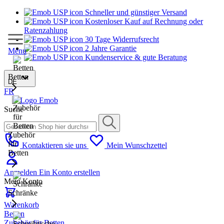
Schneller und günstiger Versand
Kostenloser Kauf auf Rechnung oder
Ratenzahlung
30 Tage Widerrufsrecht
2 Jahre Garantie
Menu
Kundenservice & gute Beratung
Betten
DE
FR
Suche
Zubehör
für
Kontaktieren sie uns
Mein Wunschzettel
Betten
Anmelden
Ein Konto erstellen
Mein Konto
Schränke
Warenkorb
Betten
Zubehör für Betten