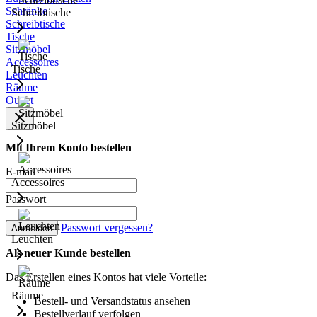
Schränke
Schreibtische
Schreibtische
Tische
Sitzmöbel
Accessoires
Tische
Leuchten
Räume
Outlet
Sitzmöbel
Mit Ihrem Konto bestellen
E-mail
Accessoires
Passwort
Passwort vergessen?
Anmelden
Leuchten
Als neuer Kunde bestellen
Das Erstellen eines Kontos hat viele Vorteile:
Räume
Bestell- und Versandstatus ansehen
Bestellverlauf verfolgen