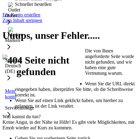
Schneller bestellen
Ein Konto erstellen
Outlet
Zum Inhalt springen
Uuups, unser Fehler.....
Marken
Die von Ihnen
angeforderte Seite wurde
Sprache:
nicht gefunden, und wir
Deutsch
haben eine gute
(DE)
Vermutung warum.
Wenn Sie die URL direkt
eingegeben haben, überprüfen Sie bitte, ob die Schreibweise
Mein
korrekt ist.
konto
Wenn Sie auf einen Link geklickt haben, um hierher zu
gelangen, ist der Link veraltet.
Serviceanfrage
Was kannst du tun?
Keine Angst, in der Nähe ist Hilfe! Es gibt viele Möglichkeiten, mit
Emob wieder auf Kurs zu kommen.
Gehen Sie zur vorherigen Seite zurück.