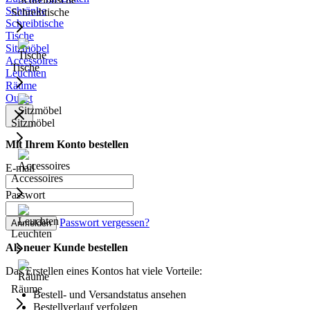
Schränke
Schreibtische
Schreibtische
Tische
Sitzmöbel
Accessoires
Tische
Leuchten
Räume
Outlet
Sitzmöbel
Mit Ihrem Konto bestellen
E-mail
Accessoires
Passwort
Passwort vergessen?
Anmelden
Leuchten
Als neuer Kunde bestellen
Das Erstellen eines Kontos hat viele Vorteile:
Räume
Bestell- und Versandstatus ansehen
Bestellverlauf verfolgen