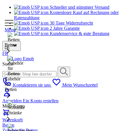
Schneller und günstiger Versand
Kostenloser Kauf auf Rechnung oder
Ratenzahlung
30 Tage Widerrufsrecht
2 Jahre Garantie
Menu
Kundenservice & gute Beratung
Betten
DE
FR
Suche
Zubehör
für
Kontaktieren sie uns
Mein Wunschzettel
Betten
Anmelden
Ein Konto erstellen
Mein Konto
Schränke
Warenkorb
Betten
Zubehör für Betten