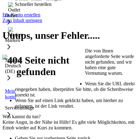
Schneller bestellen
Ein Konto erstellen
Outlet
Zum Inhalt springen
Uuups, unser Fehler.....
Marken
Die von Ihnen
angeforderte Seite wurde
Sprache:
nicht gefunden, und wir
Deutsch
haben eine gute
(DE)
Vermutung warum.
Wenn Sie die URL direkt
eingegeben haben, überprüfen Sie bitte, ob die Schreibweise
Mein
korrekt ist.
konto
Wenn Sie auf einen Link geklickt haben, um hierher zu
gelangen, ist der Link veraltet.
Serviceanfrage
Was kannst du tun?
Keine Angst, in der Nähe ist Hilfe! Es gibt viele Möglichkeiten, mit
Emob wieder auf Kurs zu kommen.
Gehen Sie zur vorherigen Seite zurück.