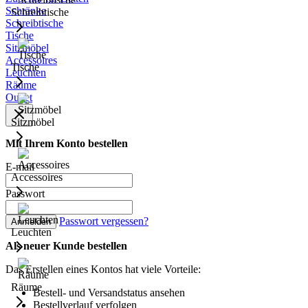
Schränke
Schreibtische
Schreibtische
Tische
Sitzmöbel
Accessoires
Tische
Leuchten
Räume
Outlet
Sitzmöbel
Mit Ihrem Konto bestellen
E-mail
Accessoires
Passwort
Passwort vergessen?
Anmelden
Leuchten
Als neuer Kunde bestellen
Das Erstellen eines Kontos hat viele Vorteile:
Räume
Bestell- und Versandstatus ansehen
Bestellverlauf verfolgen