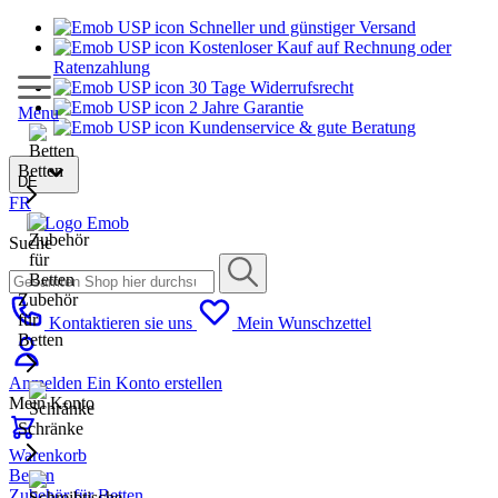
Schneller und günstiger Versand
Kostenloser Kauf auf Rechnung oder
Ratenzahlung
30 Tage Widerrufsrecht
2 Jahre Garantie
Menu
Kundenservice & gute Beratung
Betten
DE
FR
Suche
Zubehör
für
Kontaktieren sie uns
Mein Wunschzettel
Betten
Anmelden
Ein Konto erstellen
Mein Konto
Schränke
Warenkorb
Betten
Zubehör für Betten