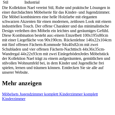
Stil
Industrial
Die Kollektion Nael vereint Stil, Ruhe und praktische Lösungen in
einer durchdachten Möbelserie für das Kinder- und Jugendzimmer.
Die Möbel kombinieren eine helle Holzfarbe mit eleganten
schwarzen Akzenten für einen modernen, zeitlosen Look mit einem
industriellen Touch. Der offene Charakter und das minimalistische
Design verleihen den Möbeln ein leichtes und geräumiges Gefühl.
Diese Kombination besteht aus:-einem Einzelbett 100x195x80cm
mit einer Liegefläche von 90x190cm. Rückenlehne 146x22x104cm
mit fünf offenen Fächern-Kommode 94x40x82cm mit zwei
Schubladen und vier offenen Fächern-Nachttisch 44x36x35cm-
Wandregal 44x22x93cm mit zwei EinlegebödenJedes Möbelstück
der Kollektion Nael trägt zu einem aufgeräumten, gemütlichen und
stilvollen Wohnumfeld bei, in dem Kinder und Jugendliche frei
spielen, lernen und träumen können. Entdecken Sie sie alle auf
unserer Website.
Mehr anzeigen
Möbelsets
Jugendzimmer komplett
Kinderzimmer komplett
Kinderzimmer