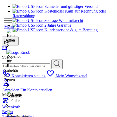
Schneller und günstiger Versand
Kostenloser Kauf auf Rechnung oder
Ratenzahlung
30 Tage Widerrufsrecht
2 Jahre Garantie
Menu
Kundenservice & gute Beratung
Betten
DE
FR
Suche
Zubehör
für
Kontaktieren sie uns
Mein Wunschzettel
Betten
Anmelden
Ein Konto erstellen
Mein Konto
Schränke
Warenkorb
Betten
Zubehör für Betten