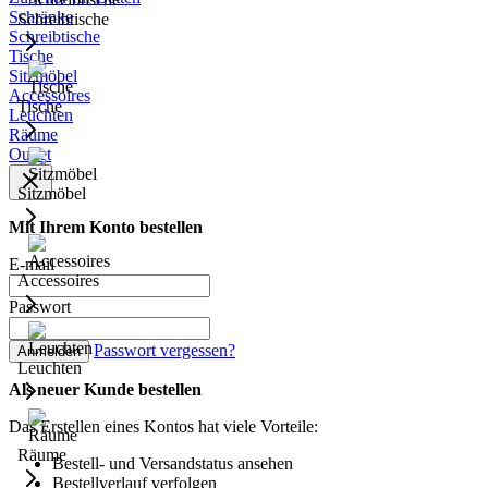
Schränke
Schreibtische
Schreibtische
Tische
Sitzmöbel
Accessoires
Tische
Leuchten
Räume
Outlet
Sitzmöbel
Mit Ihrem Konto bestellen
E-mail
Accessoires
Passwort
Passwort vergessen?
Anmelden
Leuchten
Als neuer Kunde bestellen
Das Erstellen eines Kontos hat viele Vorteile:
Räume
Bestell- und Versandstatus ansehen
Bestellverlauf verfolgen