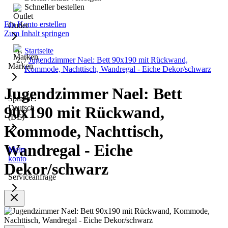
Schneller bestellen
Ein Konto erstellen
Outlet
Zum Inhalt springen
Startseite
/
Jugendzimmer Nael: Bett 90x190 mit Rückwand,
Marken
Kommode, Nachttisch, Wandregal - Eiche Dekor/schwarz
Jugendzimmer Nael: Bett
Sprache:
Deutsch
90x190 mit Rückwand,
(DE)
Kommode, Nachttisch,
Wandregal - Eiche
Mein
konto
Dekor/schwarz
Serviceanfrage