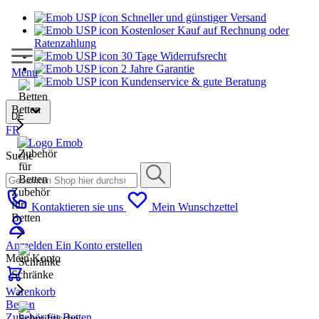
Schneller und günstiger Versand
Kostenloser Kauf auf Rechnung oder
Ratenzahlung
30 Tage Widerrufsrecht
2 Jahre Garantie
Menu
Kundenservice & gute Beratung
Betten
DE
FR
Suche
Zubehör
für
Kontaktieren sie uns
Mein Wunschzettel
Betten
Anmelden
Ein Konto erstellen
Mein Konto
Schränke
Warenkorb
Betten
Zubehör für Betten