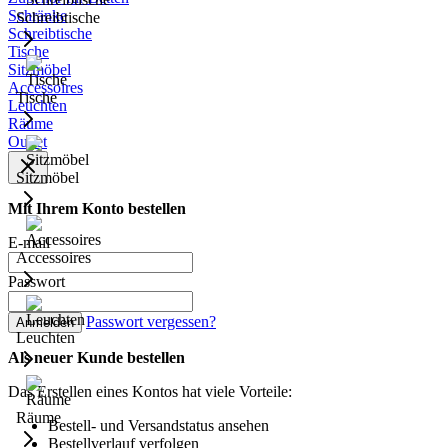
Schränke
Schreibtische
Schreibtische
Tische
Sitzmöbel
Accessoires
Tische
Leuchten
Räume
Outlet
Sitzmöbel
Mit Ihrem Konto bestellen
E-mail
Accessoires
Passwort
Passwort vergessen?
Anmelden
Leuchten
Als neuer Kunde bestellen
Das Erstellen eines Kontos hat viele Vorteile:
Räume
Bestell- und Versandstatus ansehen
Bestellverlauf verfolgen