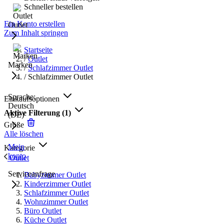
Schneller bestellen
Ein Konto erstellen
Outlet
Zum Inhalt springen
Startseite
/
Outlet
Marken
/
Schlafzimmer Outlet
/
Schlafzimmer Outlet
Sprache:
Einkaufsoptionen
Deutsch
Aktive Filterung
(1)
(DE)
Größe
Alle löschen
Mein
Kategorie
konto
Outlet
Serviceanfrage
Babyzimmer Outlet
Kinderzimmer Outlet
Schlafzimmer Outlet
Wohnzimmer Outlet
Büro Outlet
Küche Outlet