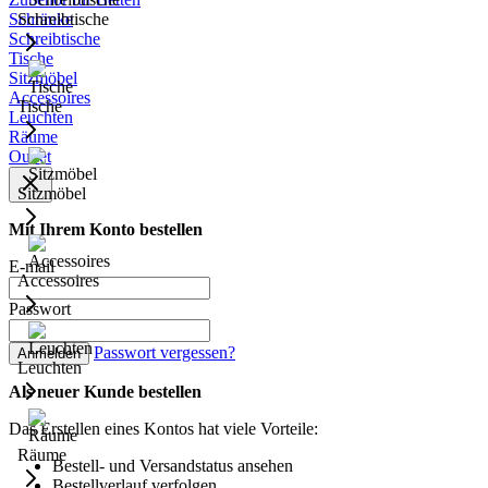
Schränke
Schreibtische
Schreibtische
Tische
Sitzmöbel
Accessoires
Tische
Leuchten
Räume
Outlet
Sitzmöbel
Mit Ihrem Konto bestellen
E-mail
Accessoires
Passwort
Passwort vergessen?
Anmelden
Leuchten
Als neuer Kunde bestellen
Das Erstellen eines Kontos hat viele Vorteile:
Räume
Bestell- und Versandstatus ansehen
Bestellverlauf verfolgen