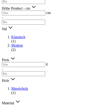
Höhe Product - cm
cm
-
Stil
Klassisch
(1)
Modern
(2)
Preis
€
-
Holz
Massivholz
(1)
Material