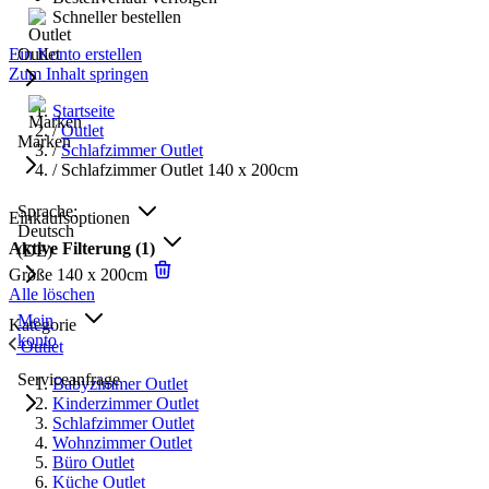
Schneller bestellen
Ein Konto erstellen
Outlet
Zum Inhalt springen
Startseite
/
Outlet
Marken
/
Schlafzimmer Outlet
/
Schlafzimmer Outlet 140 x 200cm
Sprache:
Einkaufsoptionen
Deutsch
Aktive Filterung
(1)
(DE)
Größe
140 x 200cm
Alle löschen
Mein
Kategorie
konto
Outlet
Serviceanfrage
Babyzimmer Outlet
Kinderzimmer Outlet
Schlafzimmer Outlet
Wohnzimmer Outlet
Büro Outlet
Küche Outlet