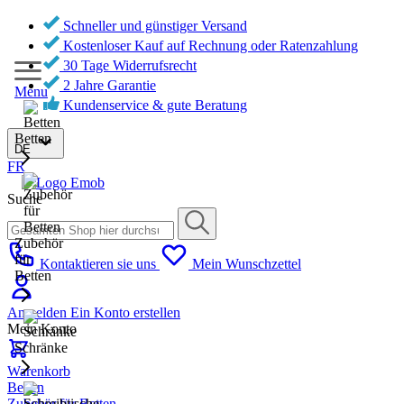
Schneller und günstiger Versand
Kostenloser Kauf auf Rechnung oder Ratenzahlung
30 Tage Widerrufsrecht
2 Jahre Garantie
Menu
Kundenservice & gute Beratung
Betten
DE
FR
Suche
Zubehör
für
Kontaktieren sie uns
Mein Wunschzettel
Betten
Anmelden
Ein Konto erstellen
Mein Konto
Schränke
Warenkorb
Betten
Zubehör für Betten