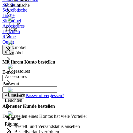
Schränke
Schreibtische
Schreibtische
Tische
Sitzmöbel
Accessoires
Tische
Leuchten
Räume
Outlet
Sitzmöbel
Mit Ihrem Konto bestellen
E-mail
Accessoires
Passwort
Passwort vergessen?
Anmelden
Leuchten
Als neuer Kunde bestellen
Das Erstellen eines Kontos hat viele Vorteile:
Räume
Bestell- und Versandstatus ansehen
Bestellverlauf verfolgen