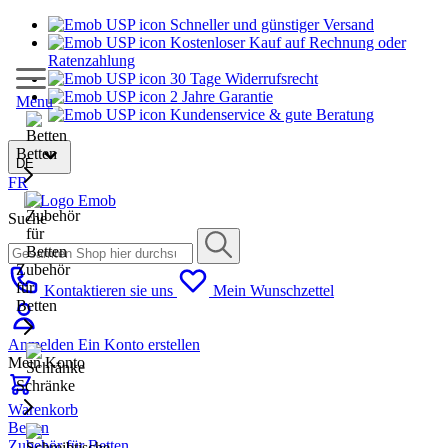
Schneller und günstiger Versand
Kostenloser Kauf auf Rechnung oder
Ratenzahlung
30 Tage Widerrufsrecht
2 Jahre Garantie
Menu
Kundenservice & gute Beratung
Betten
DE
FR
Suche
Zubehör
für
Kontaktieren sie uns
Mein Wunschzettel
Betten
Anmelden
Ein Konto erstellen
Mein Konto
Schränke
Warenkorb
Betten
Zubehör für Betten