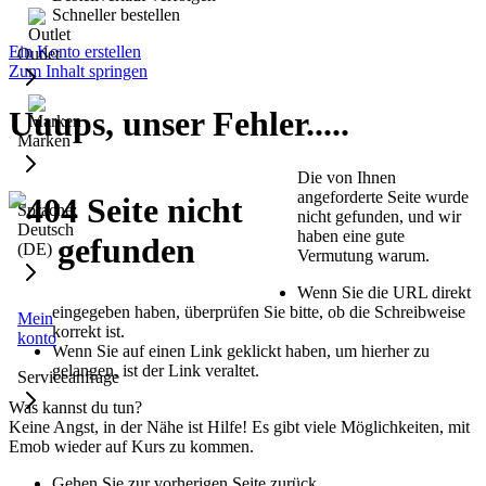
Schneller bestellen
Ein Konto erstellen
Outlet
Zum Inhalt springen
Uuups, unser Fehler.....
Marken
Die von Ihnen
angeforderte Seite wurde
Sprache:
nicht gefunden, und wir
Deutsch
haben eine gute
(DE)
Vermutung warum.
Wenn Sie die URL direkt
eingegeben haben, überprüfen Sie bitte, ob die Schreibweise
Mein
korrekt ist.
konto
Wenn Sie auf einen Link geklickt haben, um hierher zu
gelangen, ist der Link veraltet.
Serviceanfrage
Was kannst du tun?
Keine Angst, in der Nähe ist Hilfe! Es gibt viele Möglichkeiten, mit
Emob wieder auf Kurs zu kommen.
Gehen Sie zur vorherigen Seite zurück.