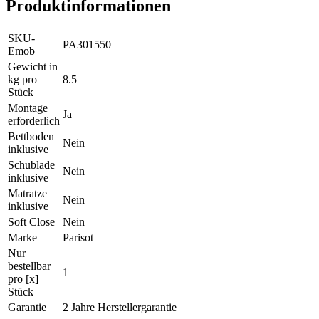
Produktinformationen
SKU-
PA301550
Emob
Gewicht in
kg pro
8.5
Stück
Montage
Ja
erforderlich
Bettboden
Nein
inklusive
Schublade
Nein
inklusive
Matratze
Nein
inklusive
Soft Close
Nein
Marke
Parisot
Nur
bestellbar
1
pro [x]
Stück
Garantie
2 Jahre Herstellergarantie