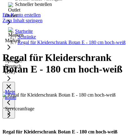
Schneller bestellen
Ein Konto erstellen
Outlet
Zum Inhalt springen
Startseite
/
Schränke
Marken
/
Regal für Kleiderschrank Botan E - 180 cm hoch-weiß
Regal für Kleiderschrank
Sprache:
Deutsch
Botan E - 180 cm hoch-weiß
(DE)
Mein
konto
Serviceanfrage
Regal für Kleiderschrank Botan E - 180 cm hoch-weiß