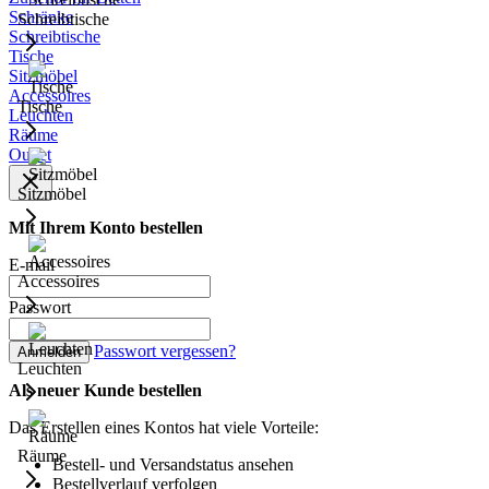
Schränke
Schreibtische
Schreibtische
Tische
Sitzmöbel
Accessoires
Tische
Leuchten
Räume
Outlet
Sitzmöbel
Mit Ihrem Konto bestellen
E-mail
Accessoires
Passwort
Passwort vergessen?
Anmelden
Leuchten
Als neuer Kunde bestellen
Das Erstellen eines Kontos hat viele Vorteile:
Räume
Bestell- und Versandstatus ansehen
Bestellverlauf verfolgen