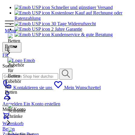
Schneller und günstiger Versand
Kostenloser Kauf auf Rechnung oder
Ratenzahlung
30 Tage Widerrufsrecht
2 Jahre Garantie
Menu
Kundenservice & gute Beratung
Betten
DE
FR
Suche
Zubehör
für
Kontaktieren sie uns
Mein Wunschzettel
Betten
Anmelden
Ein Konto erstellen
Mein Konto
Schränke
Warenkorb
Betten
Zubehör für Betten