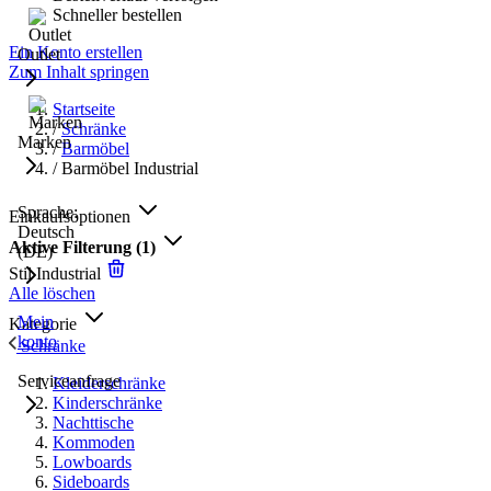
Schneller bestellen
Ein Konto erstellen
Outlet
Zum Inhalt springen
Startseite
/
Schränke
Marken
/
Barmöbel
/
Barmöbel Industrial
Sprache:
Einkaufsoptionen
Deutsch
Aktive Filterung
(1)
(DE)
Stil
Industrial
Alle löschen
Mein
Kategorie
konto
Schränke
Serviceanfrage
Kleiderschränke
Kinderschränke
Nachttische
Kommoden
Lowboards
Sideboards