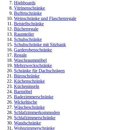
Highboards
Vitrinenschränke
Buffetschränke
Weinschränke und Flaschenregale
Beistellschränke
Bücherregale
Raumteiler
Schuhschränke
Schuhschränke mit Sitzbank
Garderobenschränke
Regale
Waschraummöbel
Mehrzweckschränke
Schränke für Dachschrägen
Büroschränke
Küchenschränke
Kücheninseln
Barmöbel
Badezimmerschränke
Wickeltische
Wäscheschränke
Schlafzimmerkommoden
Schlafzimmerschränke
Wandschränke
Wohnzimmerschränke