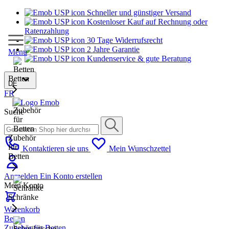
Schneller und günstiger Versand
Kostenloser Kauf auf Rechnung oder
Ratenzahlung
30 Tage Widerrufsrecht
2 Jahre Garantie
Menu
Kundenservice & gute Beratung
Betten
DE
FR
Suche
Zubehör
für
Kontaktieren sie uns
Mein Wunschzettel
Betten
Anmelden
Ein Konto erstellen
Mein Konto
Schränke
Warenkorb
Betten
Zubehör für Betten