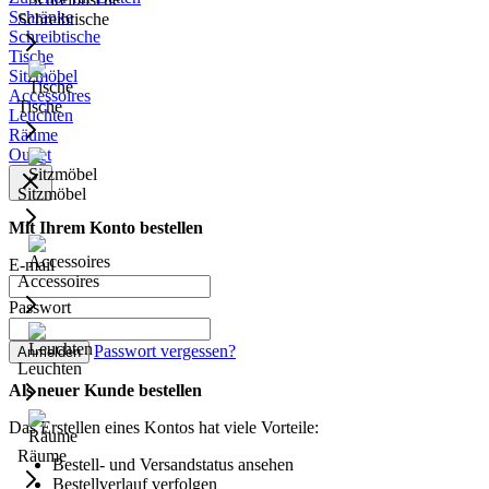
Schränke
Schreibtische
Schreibtische
Tische
Sitzmöbel
Accessoires
Tische
Leuchten
Räume
Outlet
Sitzmöbel
Mit Ihrem Konto bestellen
E-mail
Accessoires
Passwort
Passwort vergessen?
Anmelden
Leuchten
Als neuer Kunde bestellen
Das Erstellen eines Kontos hat viele Vorteile:
Räume
Bestell- und Versandstatus ansehen
Bestellverlauf verfolgen