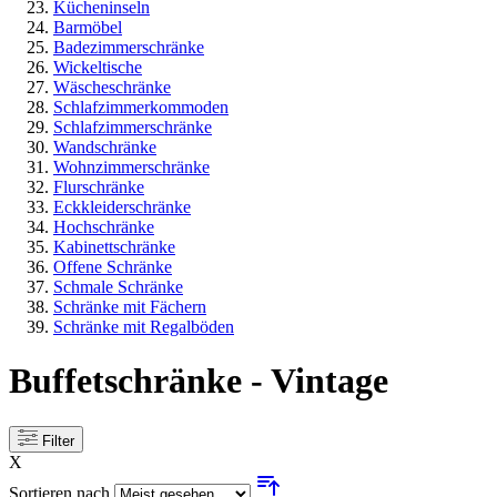
Kücheninseln
Barmöbel
Badezimmerschränke
Wickeltische
Wäscheschränke
Schlafzimmerkommoden
Schlafzimmerschränke
Wandschränke
Wohnzimmerschränke
Flurschränke
Eckkleiderschränke
Hochschränke
Kabinettschränke
Offene Schränke
Schmale Schränke
Schränke mit Fächern
Schränke mit Regalböden
Buffetschränke - Vintage
Filter
X
Sortieren nach