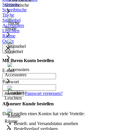
Schränke
Schreibtische
Schreibtische
Tische
Sitzmöbel
Accessoires
Tische
Leuchten
Räume
Outlet
Sitzmöbel
Mit Ihrem Konto bestellen
E-mail
Accessoires
Passwort
Passwort vergessen?
Anmelden
Leuchten
Als neuer Kunde bestellen
Das Erstellen eines Kontos hat viele Vorteile:
Räume
Bestell- und Versandstatus ansehen
Bestellverlauf verfolgen