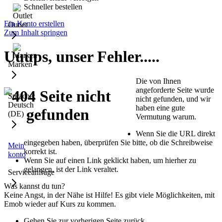
Schneller bestellen
Ein Konto erstellen
Outlet
Zum Inhalt springen
Uuups, unser Fehler.....
Marken
Die von Ihnen
angeforderte Seite wurde
Sprache:
nicht gefunden, und wir
Deutsch
haben eine gute
(DE)
Vermutung warum.
Wenn Sie die URL direkt
eingegeben haben, überprüfen Sie bitte, ob die Schreibweise
Mein
korrekt ist.
konto
Wenn Sie auf einen Link geklickt haben, um hierher zu
gelangen, ist der Link veraltet.
Serviceanfrage
Was kannst du tun?
Keine Angst, in der Nähe ist Hilfe! Es gibt viele Möglichkeiten, mit
Emob wieder auf Kurs zu kommen.
Gehen Sie zur vorherigen Seite zurück.