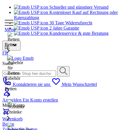
Schneller und günstiger Versand
Kostenloser Kauf auf Rechnung oder
Ratenzahlung
30 Tage Widerrufsrecht
2 Jahre Garantie
Menu
Kundenservice & gute Beratung
Betten
DE
FR
Suche
Zubehör
für
Kontaktieren sie uns
Mein Wunschzettel
Betten
Anmelden
Ein Konto erstellen
Mein Konto
Schränke
Warenkorb
Betten
Zubehör für Betten