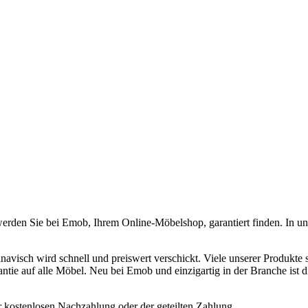
werden Sie bei Emob, Ihrem Online-Möbelshop, garantiert finden. In u
inavisch wird schnell und preiswert verschickt. Viele unserer Produkte
ntie auf alle Möbel. Neu bei Emob und einzigartig in der Branche ist d
r kostenlosen Nachzahlung oder der geteilten Zahlung.