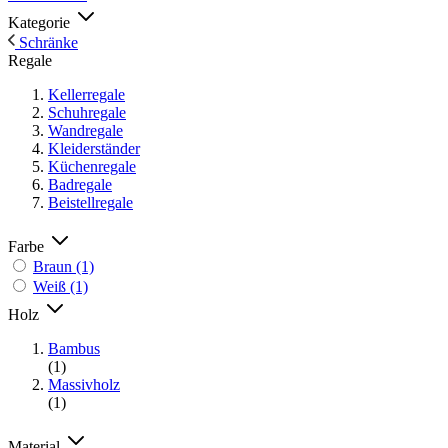
Kategorie
Schränke
Regale
Kellerregale
Schuhregale
Wandregale
Kleiderständer
Küchenregale
Badregale
Beistellregale
Farbe
Braun
(1)
Weiß
(1)
Holz
Bambus
(1)
Massivholz
(1)
Material