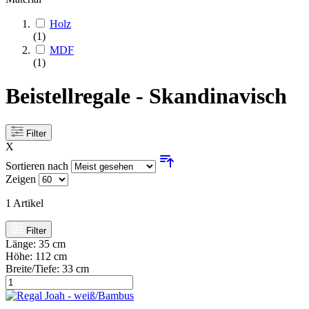
Holz
(1)
MDF
(1)
Beistellregale - Skandinavisch
Filter
X
Sortieren nach
Zeigen
1
Artikel
Filter
Länge:
35 cm
Höhe:
112 cm
Breite/Tiefe:
33 cm