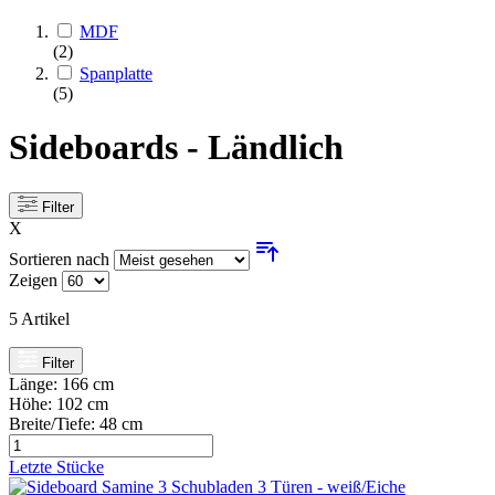
MDF
(2)
Spanplatte
(5)
Sideboards - Ländlich
Filter
X
Sortieren nach
Zeigen
5
Artikel
Filter
Länge:
166 cm
Höhe:
102 cm
Breite/Tiefe:
48 cm
Letzte Stücke