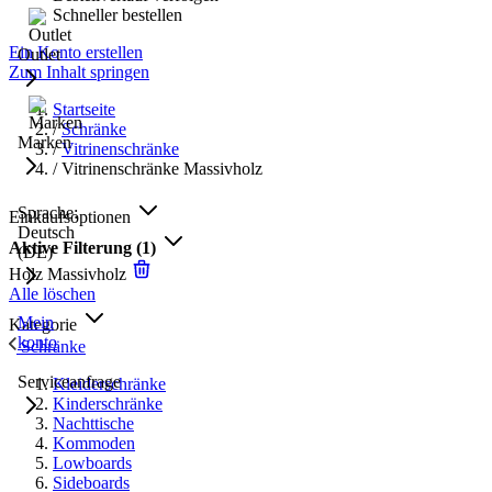
Schneller bestellen
Ein Konto erstellen
Outlet
Zum Inhalt springen
Startseite
/
Schränke
Marken
/
Vitrinenschränke
/
Vitrinenschränke Massivholz
Sprache:
Einkaufsoptionen
Deutsch
Aktive Filterung
(1)
(DE)
Holz
Massivholz
Alle löschen
Mein
Kategorie
konto
Schränke
Serviceanfrage
Kleiderschränke
Kinderschränke
Nachttische
Kommoden
Lowboards
Sideboards