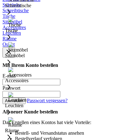
Schränke
Schreibtische
Schreibtische
Tische
Sitzmöbel
Accessoires
Tische
Leuchten
Räume
Outlet
Sitzmöbel
Mit Ihrem Konto bestellen
E-mail
Accessoires
Passwort
Passwort vergessen?
Anmelden
Leuchten
Als neuer Kunde bestellen
Das Erstellen eines Kontos hat viele Vorteile:
Räume
Bestell- und Versandstatus ansehen
Bestellverlauf verfolgen