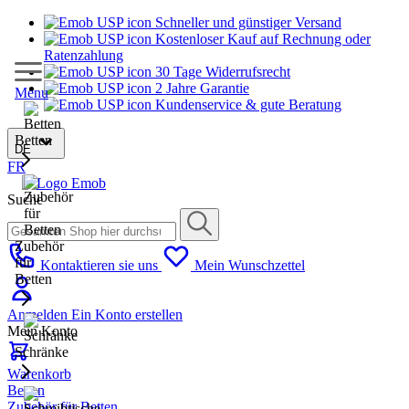
Schneller und günstiger Versand
Kostenloser Kauf auf Rechnung oder
Ratenzahlung
30 Tage Widerrufsrecht
2 Jahre Garantie
Menu
Kundenservice & gute Beratung
Betten
DE
FR
Suche
Zubehör
für
Kontaktieren sie uns
Mein Wunschzettel
Betten
Anmelden
Ein Konto erstellen
Mein Konto
Schränke
Warenkorb
Betten
Zubehör für Betten