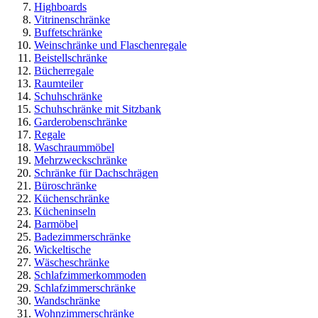
Highboards
Vitrinenschränke
Buffetschränke
Weinschränke und Flaschenregale
Beistellschränke
Bücherregale
Raumteiler
Schuhschränke
Schuhschränke mit Sitzbank
Garderobenschränke
Regale
Waschraummöbel
Mehrzweckschränke
Schränke für Dachschrägen
Büroschränke
Küchenschränke
Kücheninseln
Barmöbel
Badezimmerschränke
Wickeltische
Wäscheschränke
Schlafzimmerkommoden
Schlafzimmerschränke
Wandschränke
Wohnzimmerschränke