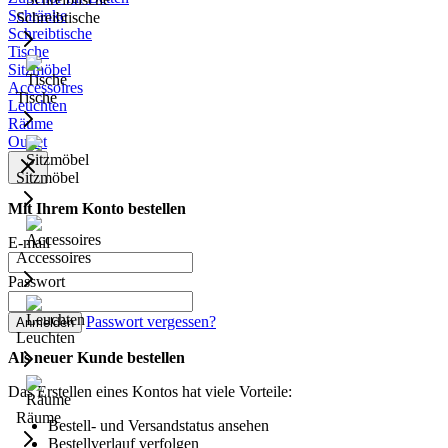
Schränke
Schreibtische
Schreibtische
Tische
Sitzmöbel
Accessoires
Tische
Leuchten
Räume
Outlet
Sitzmöbel
Mit Ihrem Konto bestellen
E-mail
Accessoires
Passwort
Passwort vergessen?
Anmelden
Leuchten
Als neuer Kunde bestellen
Das Erstellen eines Kontos hat viele Vorteile:
Räume
Bestell- und Versandstatus ansehen
Bestellverlauf verfolgen