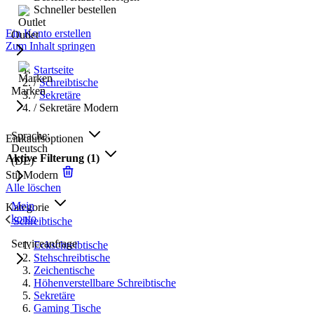
Schneller bestellen
Ein Konto erstellen
Outlet
Zum Inhalt springen
Startseite
/
Schreibtische
Marken
/
Sekretäre
/
Sekretäre Modern
Sprache:
Einkaufsoptionen
Deutsch
Aktive Filterung
(1)
(DE)
Stil
Modern
Alle löschen
Mein
Kategorie
konto
Schreibtische
Serviceanfrage
Eckschreibtische
Stehschreibtische
Zeichentische
Höhenverstellbare Schreibtische
Sekretäre
Gaming Tische