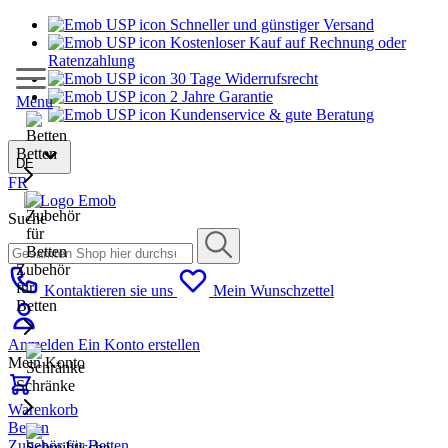
Schneller und günstiger Versand
Kostenloser Kauf auf Rechnung oder
Ratenzahlung
30 Tage Widerrufsrecht
2 Jahre Garantie
Menu
Kundenservice & gute Beratung
Betten
DE
FR
Suche
Zubehör
für
Kontaktieren sie uns
Mein Wunschzettel
Betten
Anmelden
Ein Konto erstellen
Mein Konto
Schränke
Warenkorb
Betten
Zubehör für Betten