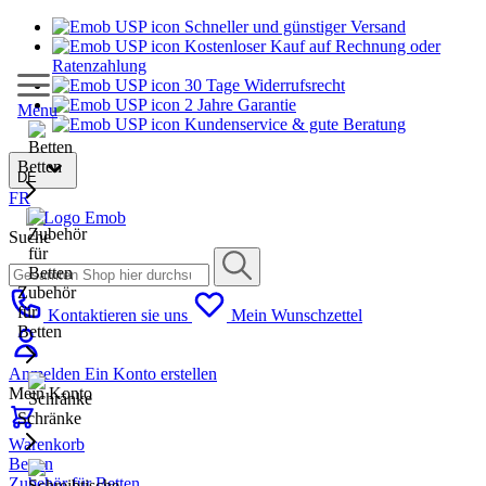
Schneller und günstiger Versand
Kostenloser Kauf auf Rechnung oder
Ratenzahlung
30 Tage Widerrufsrecht
2 Jahre Garantie
Menu
Kundenservice & gute Beratung
Betten
DE
FR
Suche
Zubehör
für
Kontaktieren sie uns
Mein Wunschzettel
Betten
Anmelden
Ein Konto erstellen
Mein Konto
Schränke
Warenkorb
Betten
Zubehör für Betten