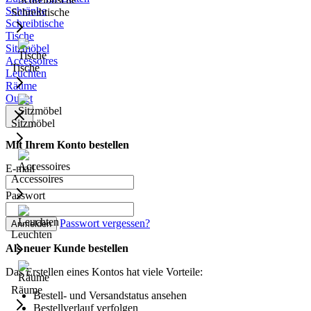
Schränke
Schreibtische
Schreibtische
Tische
Sitzmöbel
Accessoires
Tische
Leuchten
Räume
Outlet
Sitzmöbel
Mit Ihrem Konto bestellen
E-mail
Accessoires
Passwort
Passwort vergessen?
Anmelden
Leuchten
Als neuer Kunde bestellen
Das Erstellen eines Kontos hat viele Vorteile:
Räume
Bestell- und Versandstatus ansehen
Bestellverlauf verfolgen