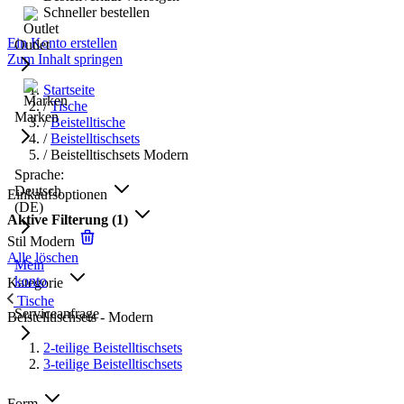
Schneller bestellen
Ein Konto erstellen
Outlet
Zum Inhalt springen
Startseite
/
Tische
Marken
/
Beistelltische
/
Beistelltischsets
/
Beistelltischsets Modern
Sprache:
Deutsch
Einkaufsoptionen
(DE)
Aktive Filterung
(1)
Stil
Modern
Alle löschen
Mein
konto
Kategorie
Tische
Serviceanfrage
Beistelltischsets - Modern
2-teilige Beistelltischsets
3-teilige Beistelltischsets
Form