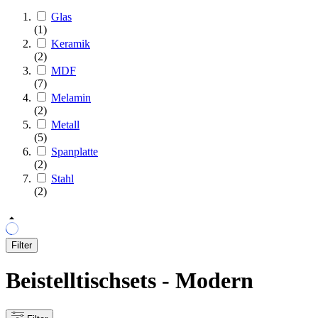
Glas
(1)
Keramik
(2)
MDF
(7)
Melamin
(2)
Metall
(5)
Spanplatte
(2)
Stahl
(2)
Filter
Beistelltischsets - Modern