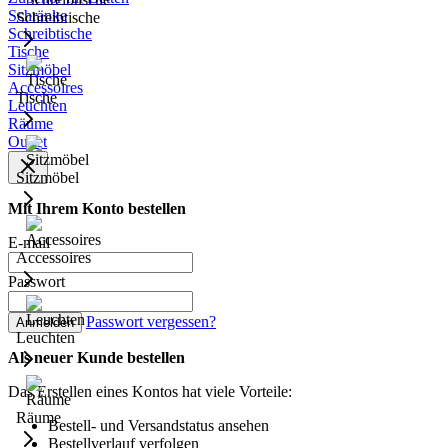
Schränke
Schreibtische
Schreibtische
Tische
Sitzmöbel
Accessoires
Tische
Leuchten
Räume
Outlet
Sitzmöbel
Mit Ihrem Konto bestellen
E-mail
Accessoires
Passwort
Passwort vergessen?
Anmelden
Leuchten
Als neuer Kunde bestellen
Das Erstellen eines Kontos hat viele Vorteile:
Räume
Bestell- und Versandstatus ansehen
Bestellverlauf verfolgen