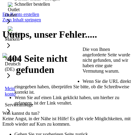
Schneller bestellen
Ein Konto erstellen
Outlet
Zum Inhalt springen
Uuups, unser Fehler.....
Marken
Die von Ihnen
angeforderte Seite wurde
Sprache:
nicht gefunden, und wir
Deutsch
haben eine gute
(DE)
Vermutung warum.
Wenn Sie die URL direkt
eingegeben haben, überprüfen Sie bitte, ob die Schreibweise
Mein
korrekt ist.
konto
Wenn Sie auf einen Link geklickt haben, um hierher zu
gelangen, ist der Link veraltet.
Serviceanfrage
Was kannst du tun?
Keine Angst, in der Nähe ist Hilfe! Es gibt viele Möglichkeiten, mit
Emob wieder auf Kurs zu kommen.
Gehen Sie zur vorherigen Seite zurück.