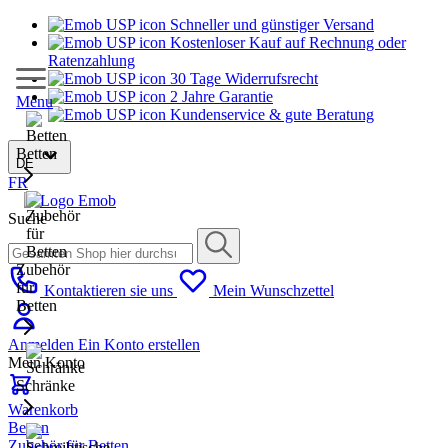
Schneller und günstiger Versand
Kostenloser Kauf auf Rechnung oder
Ratenzahlung
30 Tage Widerrufsrecht
2 Jahre Garantie
Menu
Kundenservice & gute Beratung
Betten
DE
FR
Suche
Zubehör
für
Kontaktieren sie uns
Mein Wunschzettel
Betten
Anmelden
Ein Konto erstellen
Mein Konto
Schränke
Warenkorb
Betten
Zubehör für Betten