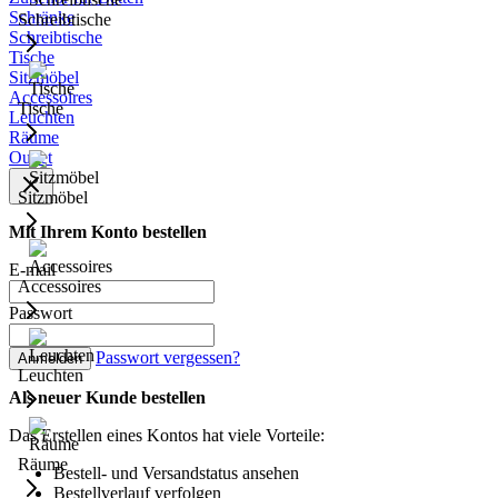
Schränke
Schreibtische
Schreibtische
Tische
Sitzmöbel
Accessoires
Tische
Leuchten
Räume
Outlet
Sitzmöbel
Mit Ihrem Konto bestellen
E-mail
Accessoires
Passwort
Passwort vergessen?
Anmelden
Leuchten
Als neuer Kunde bestellen
Das Erstellen eines Kontos hat viele Vorteile:
Räume
Bestell- und Versandstatus ansehen
Bestellverlauf verfolgen