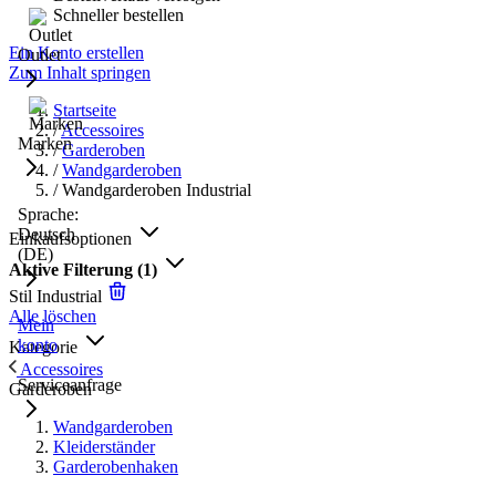
Schneller bestellen
Ein Konto erstellen
Outlet
Zum Inhalt springen
Startseite
/
Accessoires
Marken
/
Garderoben
/
Wandgarderoben
/
Wandgarderoben Industrial
Sprache:
Deutsch
Einkaufsoptionen
(DE)
Aktive Filterung
(1)
Stil
Industrial
Alle löschen
Mein
konto
Kategorie
Accessoires
Serviceanfrage
Garderoben
Wandgarderoben
Kleiderständer
Garderobenhaken