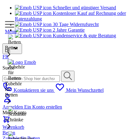
Schneller und günstiger Versand
Kostenloser Kauf auf Rechnung oder
Ratenzahlung
30 Tage Widerrufsrecht
2 Jahre Garantie
Menu
Kundenservice & gute Beratung
Betten
DE
FR
Suche
Zubehör
für
Kontaktieren sie uns
Mein Wunschzettel
Betten
Anmelden
Ein Konto erstellen
Mein Konto
Schränke
Warenkorb
Betten
Zubehör für Betten