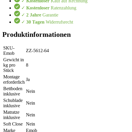
✓
Kostenloser
Kauf auf Rechnung
✓
Kostenloser
Ratenzahlung
✓
2 Jahre
Garantie
✓
30 Tagen
Widerrufsrecht
Produktinformationen
SKU-
ZZ-5612-64
Emob
Gewicht in
kg pro
8
Stück
Montage
Ja
erforderlich
Bettboden
Nein
inklusive
Schublade
Nein
inklusive
Matratze
Nein
inklusive
Soft Close
Nein
Marke
Emob