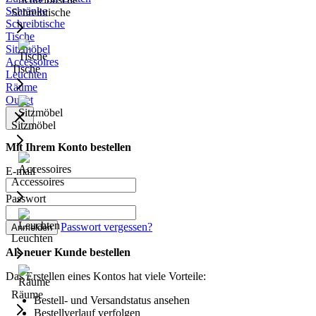
Schränke
Schreibtische
Schreibtische
Tische
Sitzmöbel
Accessoires
Tische
Leuchten
Räume
Outlet
Sitzmöbel
Mit Ihrem Konto bestellen
E-mail
Accessoires
Passwort
Passwort vergessen?
Anmelden
Leuchten
Als neuer Kunde bestellen
Das Erstellen eines Kontos hat viele Vorteile:
Räume
Bestell- und Versandstatus ansehen
Bestellverlauf verfolgen