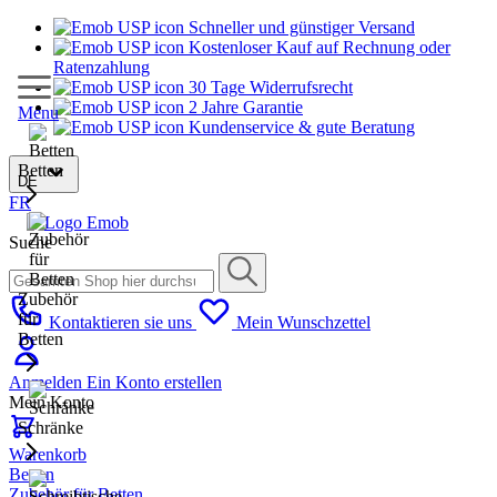
Schneller und günstiger Versand
Kostenloser Kauf auf Rechnung oder
Ratenzahlung
30 Tage Widerrufsrecht
2 Jahre Garantie
Menu
Kundenservice & gute Beratung
Betten
DE
FR
Suche
Zubehör
für
Kontaktieren sie uns
Mein Wunschzettel
Betten
Anmelden
Ein Konto erstellen
Mein Konto
Schränke
Warenkorb
Betten
Zubehör für Betten