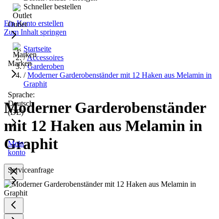
Schneller bestellen
Ein Konto erstellen
Outlet
Zum Inhalt springen
Startseite
/
Accessoires
Marken
/
Garderoben
/
Moderner Garderobenständer mit 12 Haken aus Melamin in
Graphit
Sprache:
Moderner Garderobenständer
Deutsch
(DE)
mit 12 Haken aus Melamin in
Graphit
Mein
konto
Serviceanfrage