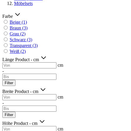
Möbelsets
Farbe
Beige
(1)
Braun
(3)
Grau
(2)
Schwarz
(3)
Transparent
(3)
Weiß
(2)
Länge Product - cm
cm
-
Filter
Breite Product - cm
cm
-
Filter
Höhe Product - cm
cm