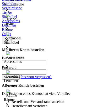
Schränke
Schreibtische
Schreibtische
Tische
Sitzmöbel
Accessoires
Tische
Leuchten
Räume
Outlet
Sitzmöbel
Mit Ihrem Konto bestellen
E-mail
Accessoires
Passwort
Passwort vergessen?
Anmelden
Leuchten
Als neuer Kunde bestellen
Das Erstellen eines Kontos hat viele Vorteile:
Räume
Bestell- und Versandstatus ansehen
Bestellverlauf verfolgen