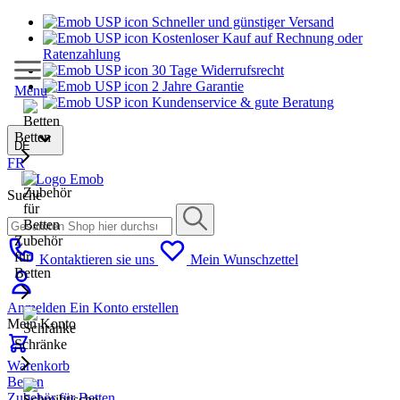
Schneller und günstiger Versand
Kostenloser Kauf auf Rechnung oder
Ratenzahlung
30 Tage Widerrufsrecht
2 Jahre Garantie
Menu
Kundenservice & gute Beratung
Betten
DE
FR
Suche
Zubehör
für
Kontaktieren sie uns
Mein Wunschzettel
Betten
Anmelden
Ein Konto erstellen
Mein Konto
Schränke
Warenkorb
Betten
Zubehör für Betten