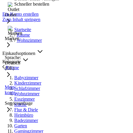
Schneller bestellen
Ein Konto erstellen
Outlet
Zum Inhalt springen
Startseite
/
Räume
Marken
/
Wohnzimmer
Einkaufsoptionen
Sprache:
Kategorie
Deutsch
Räume
(DE)
Babyzimmer
Kinderzimmer
Mein
Schlafzimmer
konto
Wohnzimmer
Esszimmer
Serviceanfrage
Küche
Flur & Diele
Heimbüro
Badezimmer
Garten
Gamingzimmer