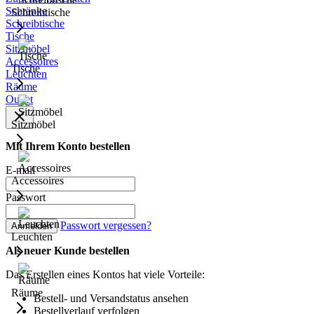
Schränke
Schreibtische
Schreibtische
Tische
Sitzmöbel
Accessoires
Tische
Leuchten
Räume
Outlet
Sitzmöbel
Mit Ihrem Konto bestellen
E-mail
Accessoires
Passwort
Passwort vergessen?
Anmelden
Leuchten
Als neuer Kunde bestellen
Das Erstellen eines Kontos hat viele Vorteile:
Räume
Bestell- und Versandstatus ansehen
Bestellverlauf verfolgen