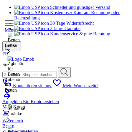
Schneller und günstiger Versand
Kostenloser Kauf auf Rechnung oder
Ratenzahlung
30 Tage Widerrufsrecht
2 Jahre Garantie
Menu
Kundenservice & gute Beratung
Betten
DE
FR
Suche
Zubehör
für
Kontaktieren sie uns
Mein Wunschzettel
Betten
Anmelden
Ein Konto erstellen
Mein Konto
Schränke
Warenkorb
Betten
Zubehör für Betten