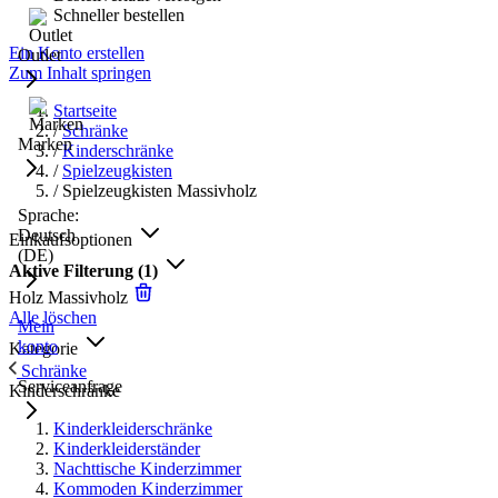
Schneller bestellen
Ein Konto erstellen
Outlet
Zum Inhalt springen
Startseite
/
Schränke
Marken
/
Kinderschränke
/
Spielzeugkisten
/
Spielzeugkisten Massivholz
Sprache:
Deutsch
Einkaufsoptionen
(DE)
Aktive Filterung
(1)
Holz
Massivholz
Alle löschen
Mein
konto
Kategorie
Schränke
Serviceanfrage
Kinderschränke
Kinderkleiderschränke
Kinderkleiderständer
Nachttische Kinderzimmer
Kommoden Kinderzimmer