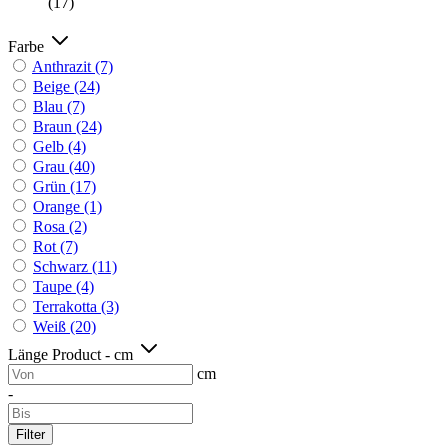
(17)
Farbe
Anthrazit
(7)
Beige
(24)
Blau
(7)
Braun
(24)
Gelb
(4)
Grau
(40)
Grün
(17)
Orange
(1)
Rosa
(2)
Rot
(7)
Schwarz
(11)
Taupe
(4)
Terrakotta
(3)
Weiß
(20)
Länge Product - cm
cm
-
Filter