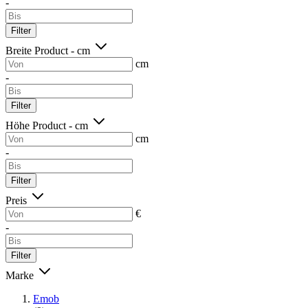
-
Filter
Breite Product - cm
cm
-
Filter
Höhe Product - cm
cm
-
Filter
Preis
€
-
Filter
Marke
Emob