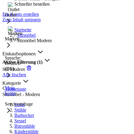
Schneller bestellen
Ein Konto erstellen
Outlet
Zum Inhalt springen
Startseite
/
Sitzmöbel
Marken
/
Sitzmöbel Modern
Einkaufsoptionen
Sprache:
Aktive Filterung
(1)
Deutsch
(DE)
Stil
Modern
Alle löschen
Kategorie
Mein
Homepage
konto
Sitzmöbel - Modern
Serviceanfrage
Sofas
Stühle
Barhocker
Sessel
Bürostühle
Kinderstühle