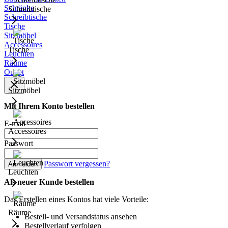
Schränke
Schreibtische
Schreibtische
Tische
Sitzmöbel
Accessoires
Tische
Leuchten
Räume
Outlet
Sitzmöbel
Mit Ihrem Konto bestellen
E-mail
Accessoires
Passwort
Passwort vergessen?
Anmelden
Leuchten
Als neuer Kunde bestellen
Das Erstellen eines Kontos hat viele Vorteile:
Räume
Bestell- und Versandstatus ansehen
Bestellverlauf verfolgen