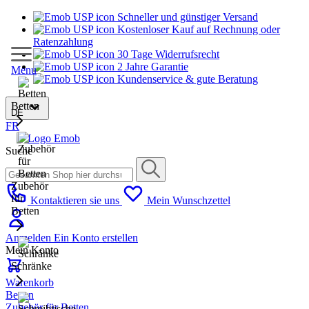
Schneller und günstiger Versand
Kostenloser Kauf auf Rechnung oder
Ratenzahlung
30 Tage Widerrufsrecht
2 Jahre Garantie
Menu
Kundenservice & gute Beratung
Betten
DE
FR
Suche
Zubehör
für
Kontaktieren sie uns
Mein Wunschzettel
Betten
Anmelden
Ein Konto erstellen
Mein Konto
Schränke
Warenkorb
Betten
Zubehör für Betten